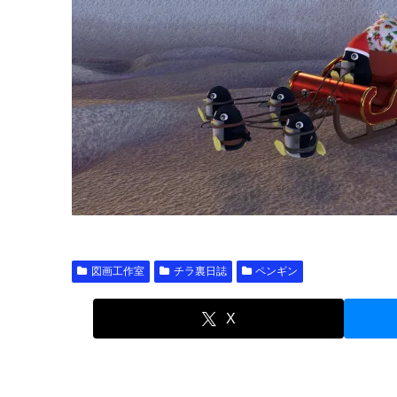
図画工作室
チラ裏日誌
ペンギン
X