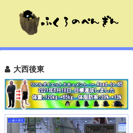
大西後東
心臓弁膜症