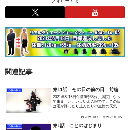
フォローする
関連記事
第11話 その日の前の日 前編
心臓弁膜症
2021年8月3日午前9時35分、病院にやっ
て来ました。いよいよ入院です。この日
は雨が降ったり止んだりの生憎の天気で
す。この後1週間は病院に缶詰になるので
天気なんてどうでも良いのですが、やは
2021.10.10
2022.08.05
り「晴れの舞台」は晴れていたほうが良
かったですよね...
第1話 ことのはじまり
心臓弁膜症