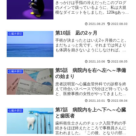
きっかけは手指の冷えだったこのブログ
のメインで扱っているように、私は大規
模なダイエットをしました。120kgあった
体重を3年かけて65kgまで落としていま
す。別に無茶なやり方をしたわけではな
2021.08.25
2022.08.03
く、食事量を減らし、運動をし、当たり
前のことをやり...
第10話 凪の2ヶ月
心臓弁膜症
手術が決まったとはいえ2ヶ月後のこと。
まだちょっと先です。それまでは何より
も体調を崩さないようにしなければ。と
いっても特に何かを意識していたわけで
はないけれど。コロナワクチン心臓血管
2021.10.06
2022.08.05
外科の受診よりも前に、自治体に新型コ
ロナワクチンの基礎疾患...
第5話 病院内を右へ左へ～準備
心臓弁膜症
の始まり
患者説明室へ心臓血管外科での診察を終
えて待合いスペースで5分ほど待っている
と、医療事務の女性がやってきました。
その日のうちに済ませておかなければな
2021.10.01
2022.08.04
らないことがたくさんあるようです。入
院と手術の説明、各種検査、入院手続
第7話 病院内を上へ下へ～心臓
心臓弁膜症
き、歯科衛生士による歯の...
と歯医者
歯科衛生士さんのチェック入院予約の手
続きをほぼ終えたところで事務員さんに
言われました。「この後、となりの部屋