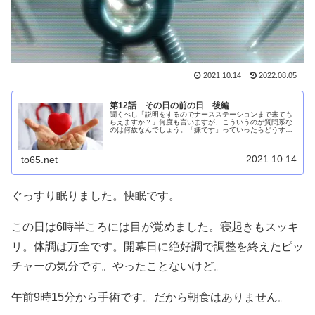
2021.10.14
2022.08.05
第12話 その日の前の日 後編
聞くべし「説明をするのでナースステーションまで来ても
らえますか？」何度も言いますが、こういうのが質問系な
のは何故なんでしょう。「嫌です」っていったらどうする
のでしょうか。もちろんそんな事は言わないので素直にナ
ースステーションへ向かいます。待...
2021.10.14
to65.net
ぐっすり眠りました。快眠です。
この日は6時半ころには目が覚めました。寝起きもスッキ
リ。体調は万全です。開幕日に絶好調で調整を終えたピッ
チャーの気分です。やったことないけど。
午前9時15分から手術です。だから朝食はありません。