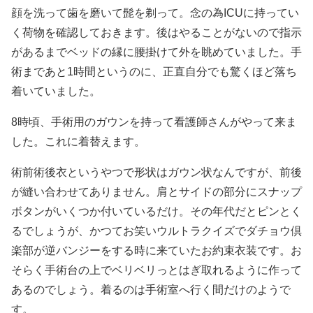
顔を洗って歯を磨いて髭を剃って。念の為ICUに持ってい
く荷物を確認しておきます。後はやることがないので指示
があるまでベッドの縁に腰掛けて外を眺めていました。手
術まであと1時間というのに、正直自分でも驚くほど落ち
着いていました。
8時頃、手術用のガウンを持って看護師さんがやって来ま
した。これに着替えます。
術前術後衣というやつで形状はガウン状なんですが、前後
が縫い合わせてありません。肩とサイドの部分にスナップ
ボタンがいくつか付いているだけ。その年代だとピンとく
るでしょうが、かつてお笑いウルトラクイズでダチョウ倶
楽部が逆バンジーをする時に来ていたお約束衣装です。お
そらく手術台の上でベリベリっとはぎ取れるように作って
あるのでしょう。着るのは手術室へ行く間だけのようで
す。