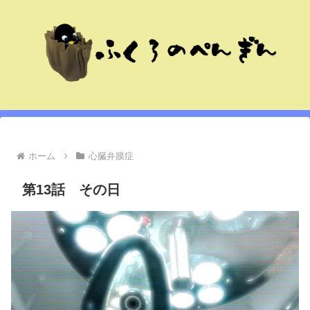
ホーム
心臓弁膜症
第13話 その日