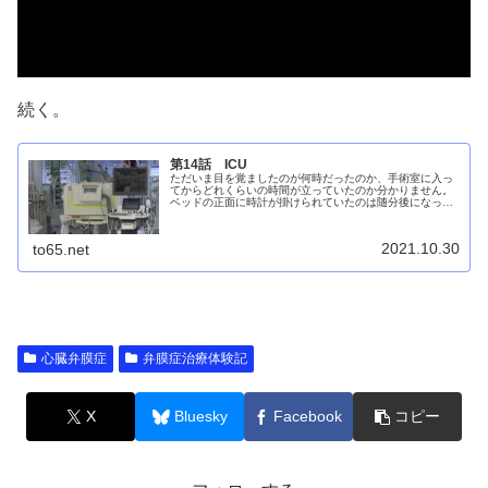
続く。
第14話 ICU
ただいま目を覚ましたのが何時だったのか、手術室に入っ
てからどれくらいの時間が立っていたのか分かりません。
ベッドの正面に時計が掛けられていたのは随分後になって
気が付きました。お昼はとうに回っていて夕方にはまだ早
い、そんな時間帯だったのではない...
2021.10.30
to65.net
心臓弁膜症
弁膜症治療体験記
X
Bluesky
Facebook
コピー