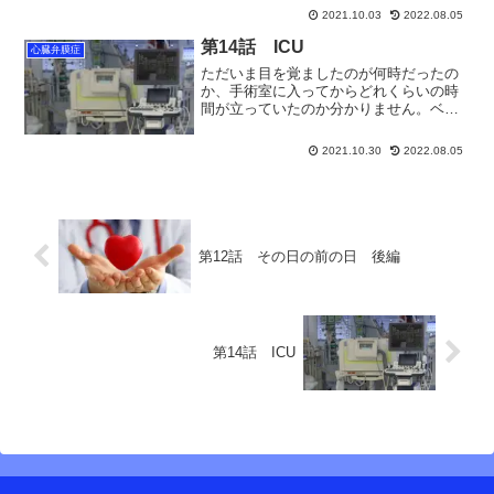
で歯科衛生士が歯のチェックを行いま
2021.10.03
2022.08.05
す」歯のチェックをするのは知っていま
したが、え、ここでするんですか。外来
第14話 ICU
心臓弁膜症
じゃなくて？この入院予約の...
ただいま目を覚ましたのが何時だったの
か、手術室に入ってからどれくらいの時
間が立っていたのか分かりません。ベッ
ドの正面に時計が掛けられていたのは随
分後になって気が付きました。お昼はと
2021.10.30
2022.08.05
うに回っていて夕方にはまだ早い、そん
な時間帯だったのではない...
第12話 その日の前の日 後編
第14話 ICU