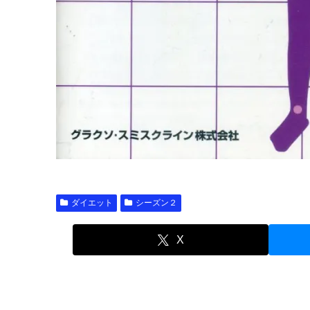
ダイエット
シーズン２
X