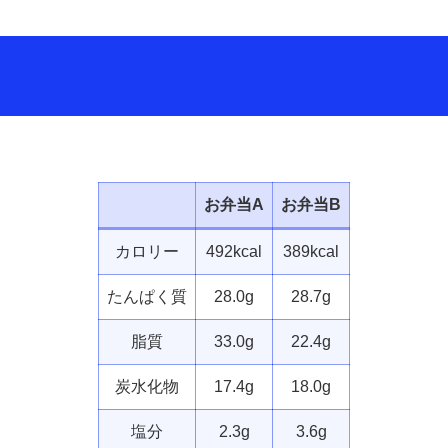
お弁当A
お弁当B
カロリー
492kcal
389kcal
たんぱく質
28.0g
28.7g
脂質
33.0g
22.4g
炭水化物
17.4g
18.0g
塩分
2.3g
3.6g