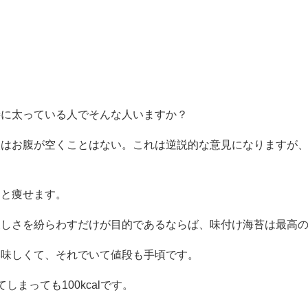
。
特に太っている人でそんな人いますか？
人はお腹が空くことはない。これは逆説的な意見になりますが
んと痩せます。
寂しさを紛らわすだけが目的であるならば、味付け海苔は最高
美味しくて、それでいて値段も手頃です。
まっても100kcalです。