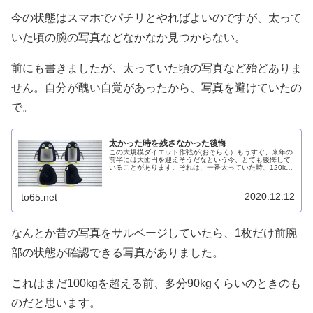
今の状態はスマホでパチリとやればよいのですが、太って
いた頃の腕の写真などなかなか見つからない。
前にも書きましたが、太っていた頃の写真など殆どありま
せん。自分が醜い自覚があったから、写真を避けていたの
で。
太かった時を残さなかった後悔
この大規模ダイエット作戦が(おそらく）もうすぐ、来年の
前半には大団円を迎えそうだなという今、とても後悔して
いることがあります。それは、一番太っていた時、120kg
の時の自分をもっときちんと写真に残しておけばよかった
なということ。そういう人も...
2020.12.12
to65.net
なんとか昔の写真をサルベージしていたら、1枚だけ前腕
部の状態が確認できる写真がありました。
これはまだ100kgを超える前、多分90kgくらいのときのも
のだと思います。