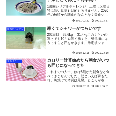
1週間シリアルチャレンジ 土曜→火曜日
特に深い意味も目的もありません。2020
年の秋頃から朝食がなんとなく毎食シリ
アル食品になってきたので、いつかこう
2021.02.22
2021.03.27
いったことをやってみようかなとは思っ
ていました。で、年末年始のグウタラっ
寒くてシャワーがつらいです
復路のペンギン
ぷりのせいでダイエ...
202日目 88.6kg -31.4kgこのくらいの
寒さでも10キロ近く歩くと、帰る頃には
うっすらと汗をかきます。帰宅後シャワ
ーを浴びるのですが、さすがに辛くなっ
てきました。もともと高血圧もあるの
2018.12.15
2021.03.16
で、ヒートショックには気をつけなけれ
ばなりません。とはいっても特に何をし
カロリー計算始めたら朝食がいつ
食事メニュー
ているわけではないのですが。そういえ
も同じになってきた
ば、体重120キロのときは薬を服用しない
これまでの人生、ほぼ8割がた朝食など食
と上が200を超えることもあった血圧も、
べてきませんでした。朝といえば胃もた
近頃では140あたりまで下がってきまし
れ、胸焼けで体調は最悪。ところが春か
た。これが体重減少のおかげなのか、毎
らカロリー計算をするようになってから
日の運動のおかげなのか、おそらく両方
2020.07.10
2021.06.01
はほぼ毎日朝食を摂るようになりまし
でしょうね。やはり、ちまたいわれる高
た。前日最後の食事から時間も空いてい
血圧対策は正しいんだと身をもって知ら
るので胃も空になっていて、体調もい
されました。ただし、家系的に高血圧な
い。胸焼けも胃もたれもしない。朝ごは
こともあり、ここまで冷え込んでくる
んがとても美味しく楽しくなりました。
と、朝方下の血圧が100超えていることが
ありますので、やはりこの季節は怖いで
すね。