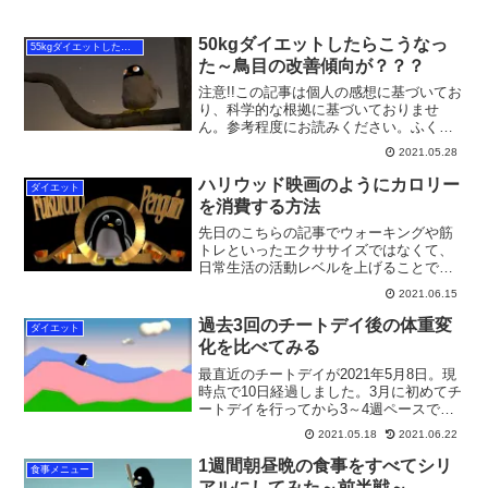
50kgダイエットしたらこうなっ
55kgダイエットしたらこうなった
た～鳥目の改善傾向が？？？
注意!!この記事は個人の感想に基づいてお
り、科学的な根拠に基づいておりませ
ん。参考程度にお読みください。ふくろ
うのぺんぎん私、鳥目気味だったので
2021.05.28
す。そもそも視力が悪く両目ともに0.1を
下回っているのですが、暗くなってくる
ハリウッド映画のようにカロリー
ダイエット
とさらにものが見えに...
を消費する方法
先日のこちらの記事でウォーキングや筋
トレといったエクササイズではなくて、
日常生活の活動レベルを上げることで普
段のカロリー消費量を上げて、効率的な
2021.06.15
ダイエットができるということをご紹介
しました。そのカロリー計算に使用した
過去3回のチートデイ後の体重変
ダイエット
活動レベルの指標である「...
化を比べてみる
最直近のチートデイが2021年5月8日。現
時点で10日経過しました。3月に初めてチ
ートデイを行ってから3～4週ペースでチ
ートデイを行っています。結果、3月から
2021.05.18
2021.06.22
1ヶ月に1回ずつチートデイを入れている
わけですが、ここでこれまでのチートデ
1週間朝昼晩の食事をすべてシリ
食事メニュー
イ後10...
アルにしてみた～前半戦～