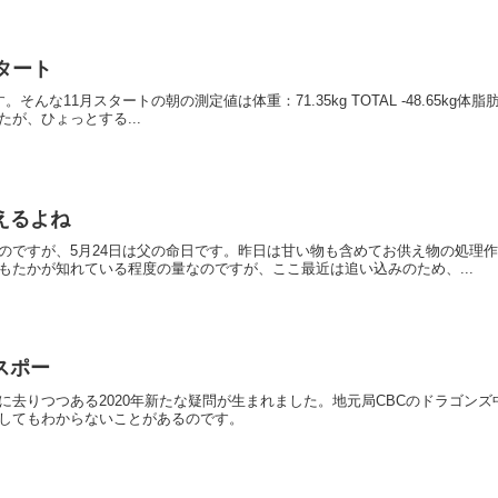
タート
な11月スタートの朝の測定値は体重：71.35kg TOTAL -48.65kg体脂肪率：
が、ひょっとする...
えるよね
のですが、5月24日は父の命日です。昨日は甘い物も含めてお供え物の処理
もたかが知れている程度の量なのですが、ここ最近は追い込みのため、...
スポー
に去りつつある2020年新たな疑問が生まれました。地元局CBCのドラゴンズ
してもわからないことがあるのです。