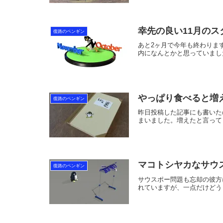
幸先の良い11月のス
復路のペンギン
あと2ヶ月で今年も終わります。そん
内になんとかと思っていました
やっぱり食べると増
復路のペンギン
昨日投稿した記事にも書いた
まいました。増えたと言って
マコトシヤカなサウ
復路のペンギン
サウスポー問題も忘却の彼方
れていますが、一点だけどう